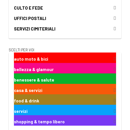
CULTO E FEDE
UFFICI POSTALI
SERVIZI CIMITERIALI
SCELTI PER VOI
auto moto & bici
bellezza & glamour
benessere & salute
casa & servizi
food & drink
servizi
shopping & tempo libero