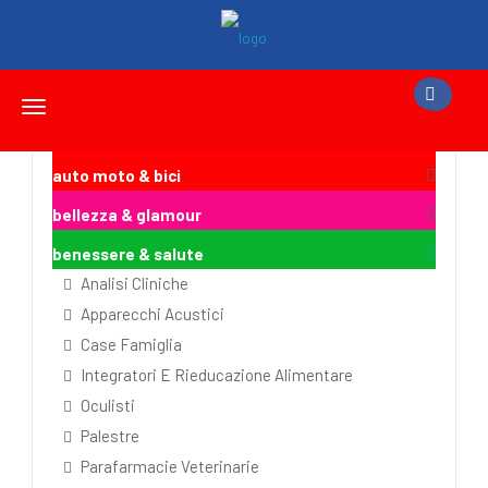
Toggle
navigation
auto moto & bici
bellezza & glamour
benessere & salute
Analisi Cliniche
Apparecchi Acustici
Case Famiglia
Integratori E Rieducazione Alimentare
Oculisti
Palestre
Parafarmacie Veterinarie