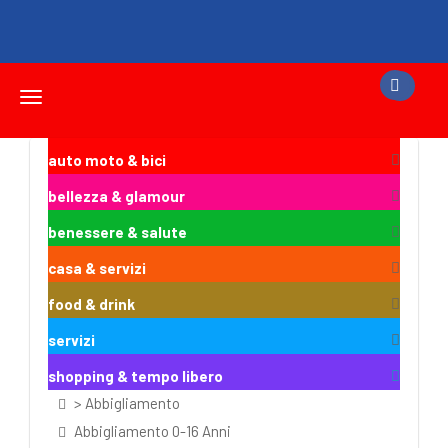
Toggle
navigation
auto moto & bici
bellezza & glamour
benessere & salute
casa & servizi
food & drink
servizi
shopping & tempo libero
> Abbigliamento
Abbigliamento 0-16 Anni