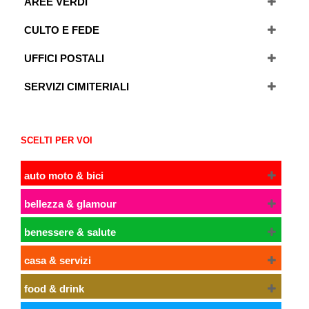
AREE VERDI
CULTO E FEDE
UFFICI POSTALI
SERVIZI CIMITERIALI
SCELTI PER VOI
auto moto & bici
bellezza & glamour
benessere & salute
casa & servizi
food & drink