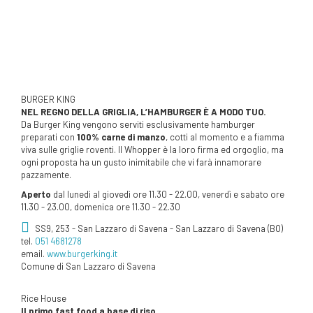
BURGER KING
NEL REGNO DELLA GRIGLIA, L’HAMBURGER È A MODO TUO.
Da Burger King vengono serviti esclusivamente hamburger
preparati con
100% carne di manzo
, cotti al momento e a fiamma
viva sulle griglie roventi. Il Whopper è la loro firma ed orgoglio, ma
ogni proposta ha un gusto inimitabile che vi farà innamorare
pazzamente.
Aperto
dal lunedì al giovedì ore 11.30 - 22.00, venerdì e sabato ore
11.30 - 23.00, domenica ore 11.30 - 22.30
SS9, 253 - San Lazzaro di Savena - San Lazzaro di Savena (BO)
tel.
051 4681278
email.
www.burgerking.it
Comune di San Lazzaro di Savena
Rice House
Il primo fast food a base di riso
.