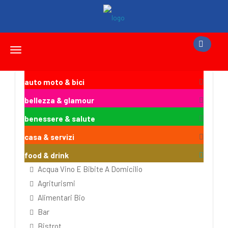
Toggle
navigation
auto moto & bici
bellezza & glamour
benessere & salute
casa & servizi
food & drink
Acqua Vino E Bibite A Domicilio
Agriturismi
Alimentari Bio
Bar
Bistrot