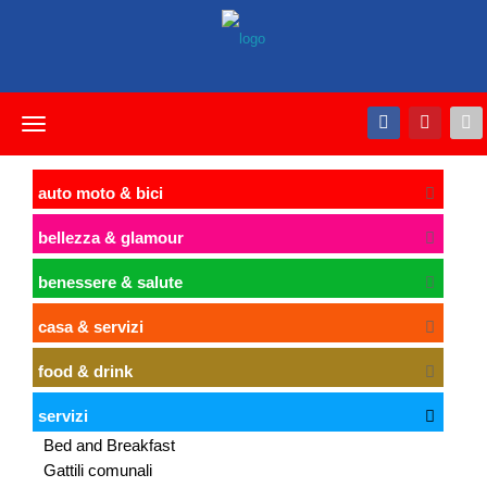
Toggle
navigation
auto moto & bici
bellezza & glamour
benessere & salute
casa & servizi
food & drink
servizi
Bed and Breakfast
Gattili comunali