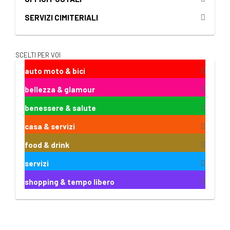
SERVIZI CIMITERIALI
SCELTI PER VOI
auto moto & bici
bellezza & glamour
benessere & salute
casa & servizi
food & drink
servizi
shopping & tempo libero