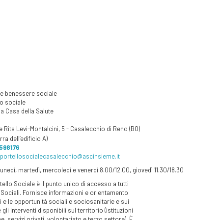
 e benessere sociale
lo
sociale
a Casa della Salute
e Rita Levi-Montalcini, 5 - Casalecchio di Reno (BO)
ra dell’edificio A)
 598176
portellosocialecasalecchio@ascinsieme.it
 lunedì, martedì, mercoledì e venerdì 8.00/12.00, giovedì 11.30/18.30
ello Sociale è il punto unico di accesso a tutti
i Sociali. Fornisce informazioni e orientamento
tti e le opportunità sociali e sociosanitarie e sui
 gli Interventi disponibili sul territorio (istituzioni
e, servizi privati, volontariato e terzo settore). È