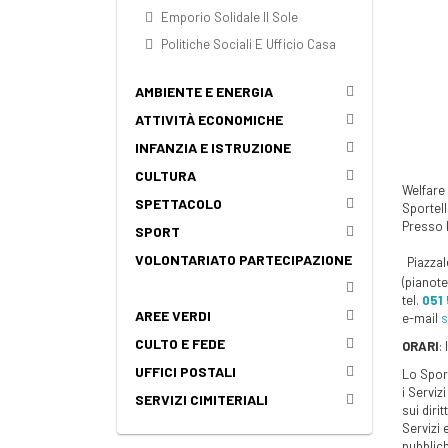
Emporio Solidale Il Sole
Politiche Sociali E Ufficio Casa
AMBIENTE E ENERGIA
ATTIVITÀ ECONOMICHE
INFANZIA E ISTRUZIONE
CULTURA
Welfare
SPETTACOLO
Sportel
Presso l
SPORT
VOLONTARIATO PARTECIPAZIONE
Piazzal
(pianoter
tel.
051
AREE VERDI
e-mail
s
CULTO E FEDE
ORARI
:
UFFICI POSTALI
Lo Sport
i Serviz
SERVIZI CIMITERIALI
sui diri
Servizi e
pubblich