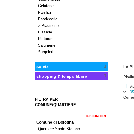
Gelaterie
Panifici
Pasticcerie
> Piadinerie
Pizzerie
Ristoranti
Salumerie
Surgelati
servizi
LA P
shopping & tempo libero
Piadin
Vi
tel.
05
Comun
FILTRA PER
COMUNE/QUARTIERE
cancella filtri
Comune di Bologna
Quartiere Santo Stefano