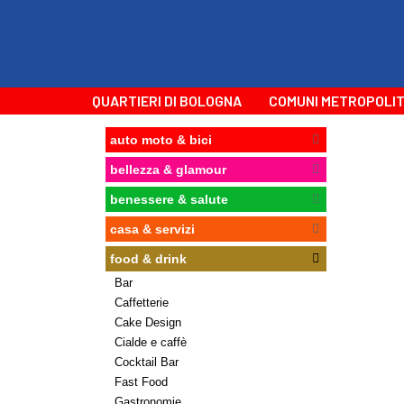
QUARTIERI DI BOLOGNA
COMUNI METROPOLIT
auto moto & bici
bellezza & glamour
benessere & salute
casa & servizi
food & drink
Bar
Caffetterie
Cake Design
Cialde e caffè
Cocktail Bar
Fast Food
Gastronomie