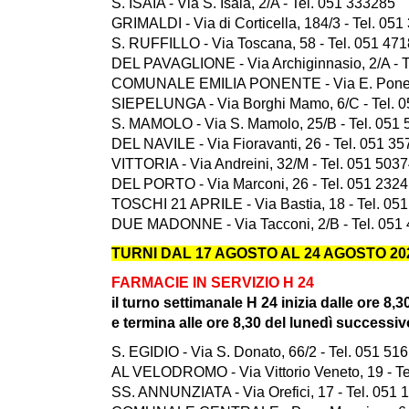
S. ISAIA - Via S. Isaia, 2/A - Tel. 051 333285
GRIMALDI - Via di Corticella, 184/3 - Tel. 05
S. RUFFILLO - Via Toscana, 58 - Tel. 051 47
DEL PAVAGLIONE - Via Archiginnasio, 2/A - T
COMUNALE EMILIA PONENTE - Via E. Ponente
SIEPELUNGA - Via Borghi Mamo, 6/C - Tel. 
S. MAMOLO - Via S. Mamolo, 25/B - Tel. 051
DEL NAVILE - Via Fioravanti, 26 - Tel. 051 3
VITTORIA - Via Andreini, 32/M - Tel. 051 503
DEL PORTO - Via Marconi, 26 - Tel. 051 232
TOSCHI 21 APRILE - Via Bastia, 18 - Tel. 05
DUE MADONNE - Via Tacconi, 2/B - Tel. 051
TURNI DAL 17 AGOSTO AL 24 AGOSTO 20
FARMACIE IN SERVIZIO H 24
il turno settimanale H 24 inizia dalle ore 8,3
e termina alle ore 8,30 del lunedì successiv
S. EGIDIO - Via S. Donato, 66/2 - Tel. 051 51
AL VELODROMO - Via Vittorio Veneto, 19 - T
SS. ANNUNZIATA - Via Orefici, 17 - Tel. 051