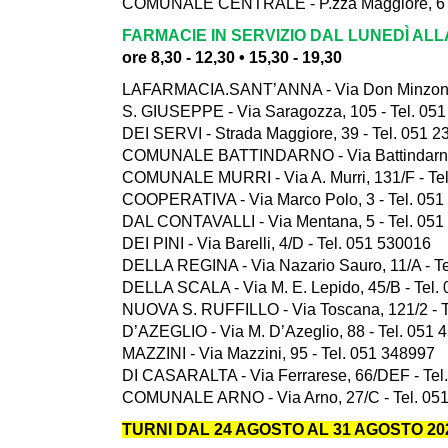
COMUNALE CENTRALE - P.zza Maggiore, 6 -
FARMACIE IN SERVIZIO DAL LUNEDÌ AL
ore 8,30 - 12,30 • 15,30 - 19,30
LAFARMACIA.SANT’ANNA - Via Don Minzoni, 
S. GIUSEPPE - Via Saragozza, 105 - Tel. 05
DEI SERVI - Strada Maggiore, 39 - Tel. 051 
COMUNALE BATTINDARNO - Via Battindarno,
COMUNALE MURRI - Via A. Murri, 131/F - Te
COOPERATIVA - Via Marco Polo, 3 - Tel. 05
DAL CONTAVALLI - Via Mentana, 5 - Tel. 051
DEI PINI - Via Barelli, 4/D - Tel. 051 530016
DELLA REGINA - Via Nazario Sauro, 11/A - T
DELLA SCALA - Via M. E. Lepido, 45/B - Tel.
NUOVA S. RUFFILLO - Via Toscana, 121/2 - T
D’AZEGLIO - Via M. D’Azeglio, 88 - Tel. 051
MAZZINI - Via Mazzini, 95 - Tel. 051 348997
DI CASARALTA - Via Ferrarese, 66/DEF - Tel
COMUNALE ARNO - Via Arno, 27/C - Tel. 05
TURNI DAL 24 AGOSTO AL 31 AGOSTO 20