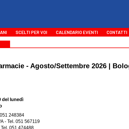
ANI
SCELTI PER VOI
CALENDARIO EVENTI
CONTATTI
e farmacie - Agosto/Settembre 2026 | Bol
0 del lunedì
o
 051 248384
 - Tel. 051 567119
Tel. 051 474488