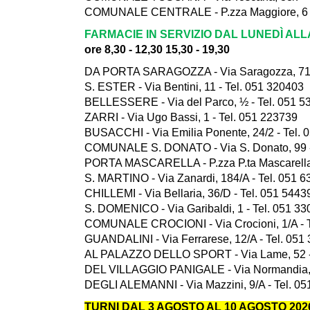
COMUNALE CENTRALE - P.zza Maggiore, 6 -
FARMACIE IN SERVIZIO DAL LUNEDÌ AL
ore 8,30 - 12,30 15,30 - 19,30
DA PORTA SARAGOZZA - Via Saragozza, 71 -
S. ESTER - Via Bentini, 11 - Tel. 051 320403
BELLESSERE - Via del Parco, ½ - Tel. 051 5
ZARRI - Via Ugo Bassi, 1 - Tel. 051 223739
BUSACCHI - Via Emilia Ponente, 24/2 - Tel. 
COMUNALE S. DONATO - Via S. Donato, 99 -
PORTA MASCARELLA - P.zza P.ta Mascarella, 
S. MARTINO - Via Zanardi, 184/A - Tel. 051 
CHILLEMI - Via Bellaria, 36/D - Tel. 051 5443
S. DOMENICO - Via Garibaldi, 1 - Tel. 051 3
COMUNALE CROCIONI - Via Crocioni, 1/A - T
GUANDALINI - Via Ferrarese, 12/A - Tel. 051
AL PALAZZO DELLO SPORT - Via Lame, 52 - 
DEL VILLAGGIO PANIGALE - Via Normandia, 1
DEGLI ALEMANNI - Via Mazzini, 9/A - Tel. 0
TURNI DAL 3 AGOSTO AL 10 AGOSTO 202