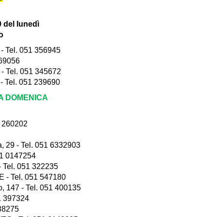
0 del lunedì
o
- Tel. 051 356945
569056
 Tel. 051 345672
 Tel. 051 239690
LA DOMENICA
1 260202
29 - Tel. 051 6332903
51 0147254
Tel. 051 322235
E - Tel. 051 547180
 147 - Tel. 051 400135
1 397324
238275