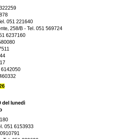
1 322259
1878
el. 051 221640
, 258/B - Tel. 051 569724
051 6237160
 580080
57511
744
417
1 6142050
 460332
26
0 del lunedì
o
6180
el. 051 6153933
 10910791