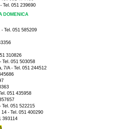
 Tel. 051 239690
LA DOMENICA
 Tel. 051 585209
33356
051 310826
 Tel. 051 503058
7/A - Tel. 051 244512
6345686
97
30363
el. 051 435958
 357657
Tel. 051 522215
4 - Tel. 051 400290
51 393114
6