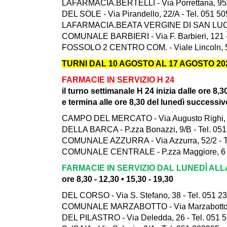
LAFARMACIA.BERTELLI - Via Porrettana, 95/
DEL SOLE - Via Pirandello, 22/A - Tel. 051 5
LAFARMACIA.BEATA VERGINE DI SAN LUCA - V
COMUNALE BARBIERI - Via F. Barbieri, 121 -
FOSSOLO 2 CENTRO COM. - Viale Lincoln, 5 
TURNI DAL 10 AGOSTO AL 17 AGOSTO 20
FARMACIE IN SERVIZIO H 24
il turno settimanale H 24 inizia dalle ore 8,3
e termina alle ore 8,30 del lunedì successiv
CAMPO DEL MERCATO - Via Augusto Righi, 6/
DELLA BARCA - P.zza Bonazzi, 9/B - Tel. 05
COMUNALE AZZURRA - Via Azzurra, 52/2 - T
COMUNALE CENTRALE - P.zza Maggiore, 6 -
FARMACIE IN SERVIZIO DAL LUNEDÌ AL
ore 8,30 - 12,30 • 15,30 - 19,30
DEL CORSO - Via S. Stefano, 38 - Tel. 051 2
COMUNALE MARZABOTTO - Via Marzabotto, 1
DEL PILASTRO - Via Deledda, 26 - Tel. 051 