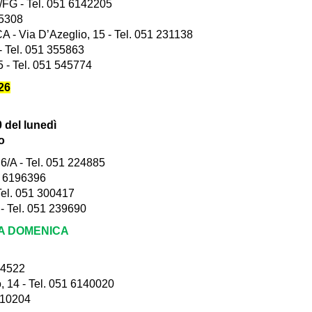
FG - Tel. 051 6142205
05308
ia D’Azeglio, 15 - Tel. 051 231138
 Tel. 051 355863
- Tel. 051 545774
26
0 del lunedì
o
A - Tel. 051 224885
1 6196396
el. 051 300417
 Tel. 051 239690
LA DOMENICA
34522
4 - Tel. 051 6140020
510204