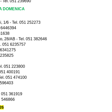
 Tel. 051 239690
LA DOMENICA
1/6 - Tel. 051 252273
1 6446394
231638
 28/AB - Tel. 051 382646
l. 051 6235757
1 6341275
 235825
el. 051 223800
 051 400191
el. 051 474100
 4596403
. 051 361919
1 546866
26