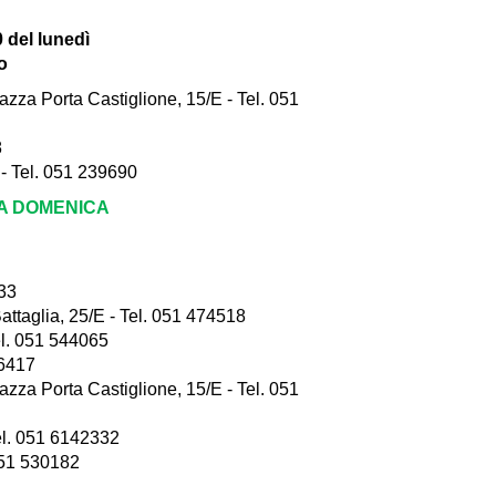
0 del lunedì
o
 Porta Castiglione, 15/E - Tel. 051
8
 Tel. 051 239690
LA DOMENICA
333
aglia, 25/E - Tel. 051 474518
l. 051 544065
46417
 Porta Castiglione, 15/E - Tel. 051
l. 051 6142332
051 530182