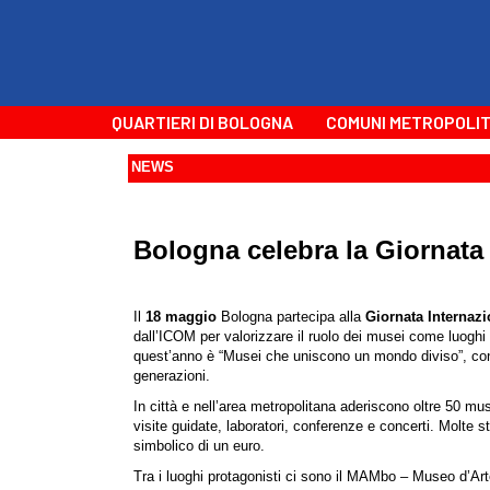
QUARTIERI DI BOLOGNA
COMUNI METROPOLIT
NEWS
Bologna celebra la Giornata 
Il
18 maggio
Bologna partecipa alla
Giornata Internaz
dall’ICOM per valorizzare il ruolo dei musei come luoghi d
quest’anno è “Musei che uniscono un mondo diviso”, con 
generazioni.
In città e nell’area metropolitana aderiscono oltre 50 mus
visite guidate, laboratori, conferenze e concerti. Molte st
simbolico di un euro.
Tra i luoghi protagonisti ci sono il MAMbo – Museo d’Ar