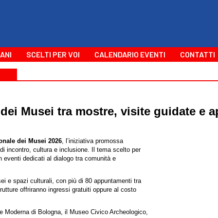
ANI
SCELTI PER VOI
CALENDARIO EVENTI
CONTATTI
dei Musei tra mostre, visite guidate e a
ionale dei Musei 2026
, l’iniziativa promossa
i incontro, cultura e inclusione. Il tema scelto per
eventi dedicati al dialogo tra comunità e
ei e spazi culturali, con più di 80 appuntamenti tra
rutture offriranno ingressi gratuiti oppure al costo
te Moderna di Bologna, il Museo Civico Archeologico,