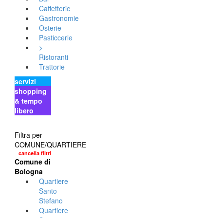
Caffetterie
Gastronomie
Osterie
Pasticcerie
>
Ristoranti
Trattorie
servizi
shopping
& tempo
libero
Filtra per
COMUNE/QUARTIERE
cancella filtri
Comune di
Bologna
Quartiere
Santo
Stefano
Quartiere