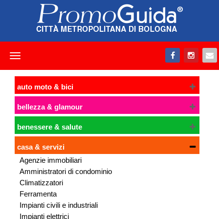
Toggle
navigation
auto moto & bici
bellezza & glamour
benessere & salute
casa & servizi
Agenzie immobiliari
Amministratori di condominio
Climatizzatori
Ferramenta
Impianti civili e industriali
Impianti elettrici