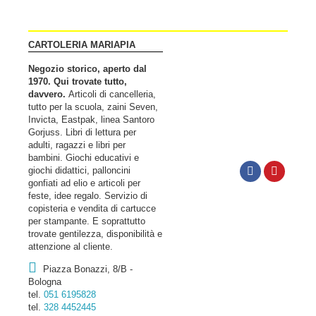
CARTOLERIA MARIAPIA
Negozio storico, aperto dal
1970. Qui trovate tutto,
davvero.
Articoli di cancelleria,
tutto per la scuola, zaini Seven,
Invicta, Eastpak, linea Santoro
Gorjuss. Libri di lettura per
adulti, ragazzi e libri per
bambini. Giochi educativi e
giochi didattici, palloncini
gonfiati ad elio e articoli per
feste, idee regalo. Servizio di
copisteria e vendita di cartucce
per stampante. E soprattutto
trovate gentilezza, disponibilità e
attenzione al cliente.
Piazza Bonazzi, 8/B -
Bologna
tel.
051 6195828
tel.
328 4452445