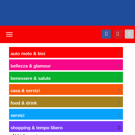
Toggle
navigation
auto moto & bici
bellezza & glamour
benessere & salute
casa & servizi
food & drink
servizi
shopping & tempo libero