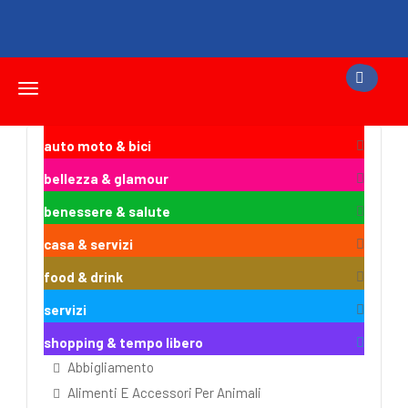
Toggle
navigation
auto moto & bici
bellezza & glamour
benessere & salute
casa & servizi
food & drink
servizi
shopping & tempo libero
Abbigliamento
Alimenti E Accessori Per Animali