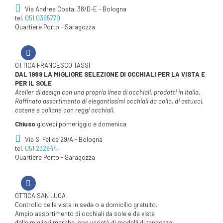
Via Andrea Costa, 38/D-E - Bologna
tel.
051 0395770
Quartiere Porto - Saragozza
OTTICA FRANCESCO TASSI
DAL 1989 LA MIGLIORE SELEZIONE DI OCCHIALI PER LA VISTA E
PER IL SOLE
Atelier di design con una propria linea di occhiali, prodotti in Italia.
Raffinato assortimento di elegantissimi occhiali da collo, di astucci,
catene e collane con reggi occhiali.
Chiuso
giovedì pomeriggio e domenica
Via S. Felice 29/A - Bologna
tel.
051 232844
Quartiere Porto - Saragozza
OTTICA SAN LUCA
Controllo della vista in sede o a domicilio gratuito.
Ampio assortimento di occhiali da sole e da vista
delle migliori marche, con varietà di modelli di tendenza