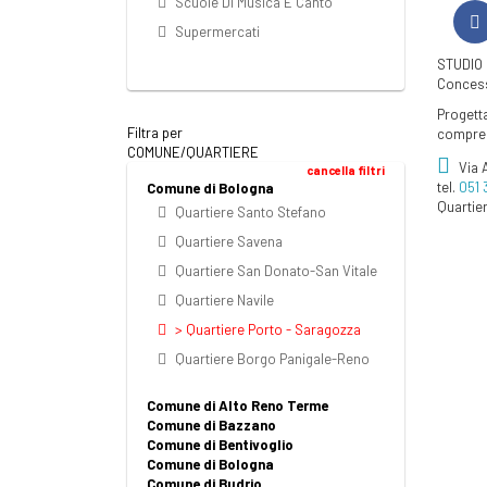
Scuole Di Musica E Canto
Supermercati
STUDIO
Concess
Progetta
Filtra per
compresi
COMUNE/QUARTIERE
Via 
cancella filtri
tel.
051 
Comune di Bologna
Quartie
Quartiere Santo Stefano
Quartiere Savena
Quartiere San Donato-San Vitale
Quartiere Navile
> Quartiere Porto - Saragozza
Quartiere Borgo Panigale-Reno
Comune di Alto Reno Terme
Comune di Bazzano
Comune di Bentivoglio
Comune di Bologna
Comune di Budrio