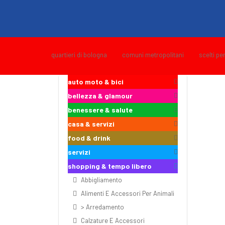
quartieri di bologna
comuni metropolitani
scelti pe
auto moto & bici
bellezza & glamour
benessere & salute
casa & servizi
food & drink
servizi
shopping & tempo libero
Abbigliamento
Alimenti E Accessori Per Animali
> Arredamento
Calzature E Accessori