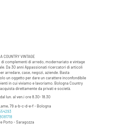
A COUNTRY VINTAGE
 di complementi di arredo, modernariato e vintage
ale. Da 30 anni Appassionati ricercatori di articoli
 per arredare, case, negozi, aziende. Basta
olo un oggetto per dare un carattere inconfondibile
ienti in cui viviamo e lavoriamo. Bologna Country
acquista direttamente da privati e società.
dal lun. al ven.i ore 8.30- 18.30
Lame, 79 a-b-c-d-e-f - Bologna
554293
8081718
re Porto - Saragozza