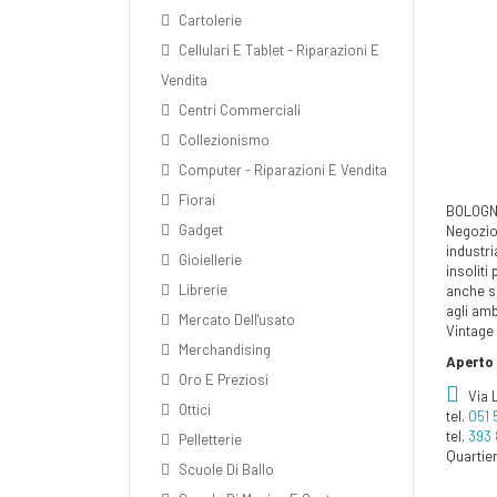
Cartolerie
Cellulari E Tablet - Riparazioni E
Vendita
Centri Commerciali
Collezionismo
Computer - Riparazioni E Vendita
Fiorai
BOLOGN
Gadget
Negozio
industri
Gioiellerie
insoliti
Librerie
anche s
agli amb
Mercato Dell'usato
Vintage 
Merchandising
Aperto
Oro E Preziosi
Via 
Ottici
tel.
051 
tel.
393 
Pelletterie
Quartie
Scuole Di Ballo