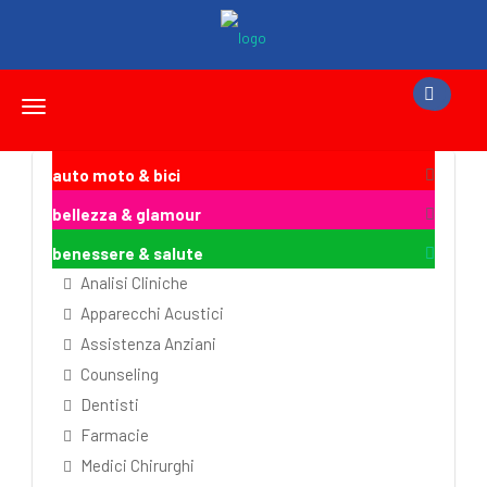
Toggle
navigation
auto moto & bici
bellezza & glamour
benessere & salute
Analisi Cliniche
Apparecchi Acustici
Assistenza Anziani
Counseling
Dentisti
Farmacie
Medici Chirurghi