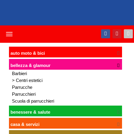
Toggle
navigation
auto moto & bici
bellezza & glamour
Barbieri
> Centri estetici
Parrucche
Parrucchieri
Scuola di parrucchieri
benessere & salute
casa & servizi