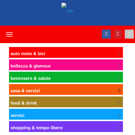
Toggle
navigation
auto moto & bici
bellezza & glamour
benessere & salute
casa & servizi
food & drink
servizi
shopping & tempo libero