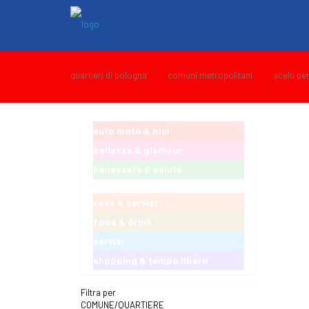
quartieri di bologna
comuni metropolitani
scelti pe
auto moto & bici
bellezza & glamour
benessere & salute
casa & servizi
food & drink
servizi
shopping & tempo libero
Filtra per
COMUNE/QUARTIERE