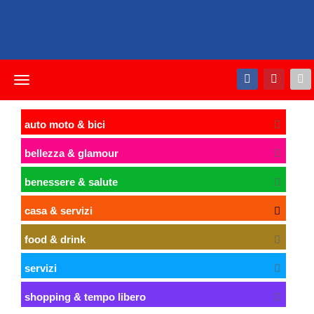
Toggle
navigation
auto moto & bici
bellezza & glamour
benessere & salute
casa & servizi
food & drink
servizi
shopping & tempo libero