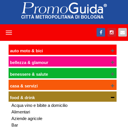
Toggle
navigation
auto moto & bici
bellezza & glamour
benessere & salute
casa & servizi
food & drink
Acqua vino e bibite a domicilio
Alimentari
Aziende agricole
Bar