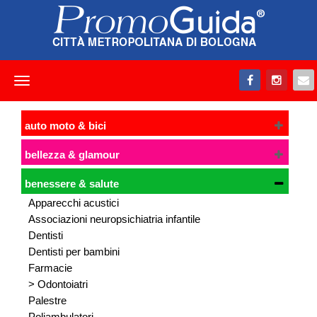
Toggle
navigation
auto moto & bici
bellezza & glamour
benessere & salute
Apparecchi acustici
Associazioni neuropsichiatria infantile
Dentisti
Dentisti per bambini
Farmacie
> Odontoiatri
Palestre
Poliambulatori