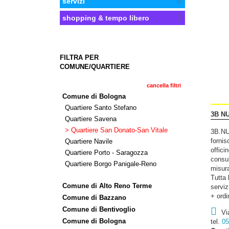
servizi
shopping & tempo libero
FILTRA PER
COMUNE/QUARTIERE
cancella filtri
Comune di Bologna
Quartiere Santo Stefano
3B N
Quartiere Savena
> Quartiere San Donato-San Vitale
3B.NU
fornis
Quartiere Navile
offici
Quartiere Porto - Saragozza
consul
Quartiere Borgo Panigale-Reno
misura
Tutta 
Comune di Alto Reno Terme
serviz
+ ordi
Comune di Bazzano
Comune di Bentivoglio
Vi
Comune di Bologna
tel.
05