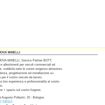
UOVA MINELLI
OVA MINELLI, Service Partner BOTT,
ce allestimenti per veicoli commerciali ed
ne, soddisfa tutte le vostre esigenze attraverso
enza, progettazione ed installazione su
 per il vostro veicolo da lavoro.
la loro esperienza e professionalità al vostro
io.
ne + spazio sul vostro furgone.
a Augusto Pollastri, 20 - Bologna
1 530113