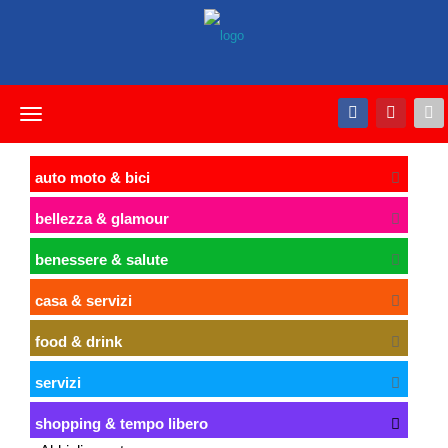
Toggle
navigation
auto moto & bici
bellezza & glamour
benessere & salute
casa & servizi
food & drink
servizi
shopping & tempo libero