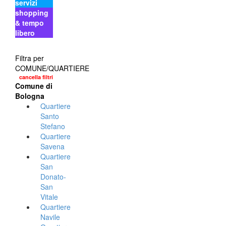
servizi
shopping
& tempo
libero
Filtra per
COMUNE/QUARTIERE
cancella filtri
Comune di
Bologna
Quartiere
Santo
Stefano
Quartiere
Savena
Quartiere
San
Donato-
San
Vitale
Quartiere
Navile