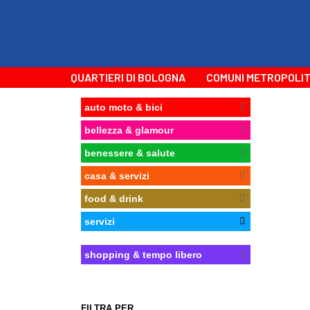
QUARTIERI DI BOLOGNA
COMUNI METROPOLIT
auto moto & bici
bellezza & glamour
benessere & salute
casa & servizi
food & drink
servizi
shopping & tempo libero
FILTRA PER