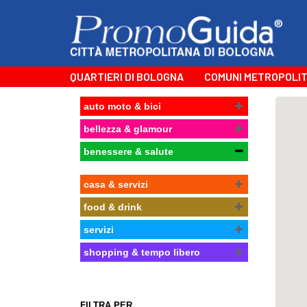
QUARTIERI DI BOLOGNA
COMUNI METROPOLIT
auto moto & bici
bellezza & glamour
benessere & salute
casa & servizi
food & drink
servizi
shopping & tempo libero
FILTRA PER