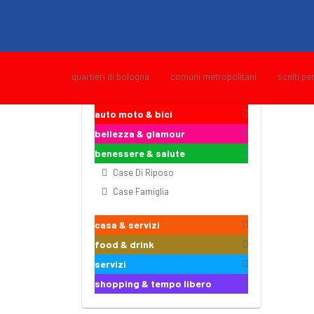
quartieri di bologna
comuni metropolitani
scelti pe
auto moto & bici
bellezza & glamour
benessere & salute
Case Di Riposo
Case Famiglia
casa & servizi
food & drink
servizi
shopping & tempo libero