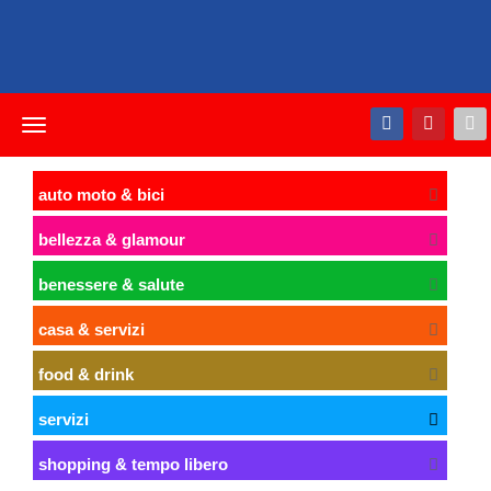
Toggle
navigation
auto moto & bici
bellezza & glamour
benessere & salute
casa & servizi
food & drink
servizi
shopping & tempo libero