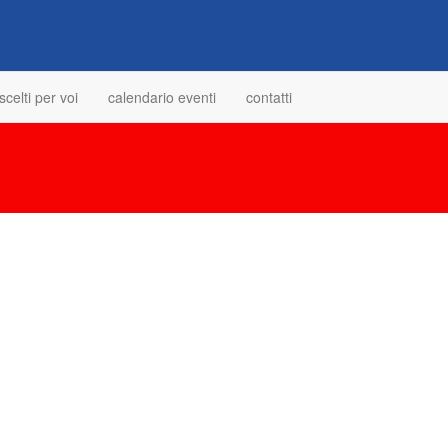
scelti per voi
calendario eventi
contatti