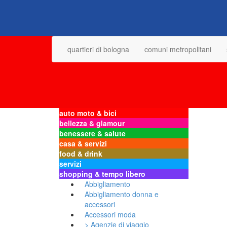
quartieri di bologna
comuni metropolitani
auto moto & bici
bellezza & glamour
benessere & salute
casa & servizi
food & drink
servizi
shopping & tempo libero
Abbigliamento
Abbigliamento donna e
accessori
Accessori moda
> Agenzie di viaggio