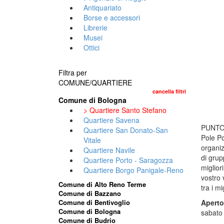
Antiquariato
Borse e accessori
Librerie
Musei
Ottici
Filtra per
COMUNE/QUARTIERE
cancella filtri
Comune di Bologna
> Quartiere Santo Stefano
Quartiere Savena
PUNTO
Quartiere San Donato-San
Pole Po
Vitale
organiz
Quartiere Navile
di gru
Quartiere Porto - Saragozza
miglior
Quartiere Borgo Panigale-Reno
vostro
Comune di Alto Reno Terme
tra i mi
Comune di Bazzano
Comune di Bentivoglio
Apert
Comune di Bologna
sabato
Comune di Budrio