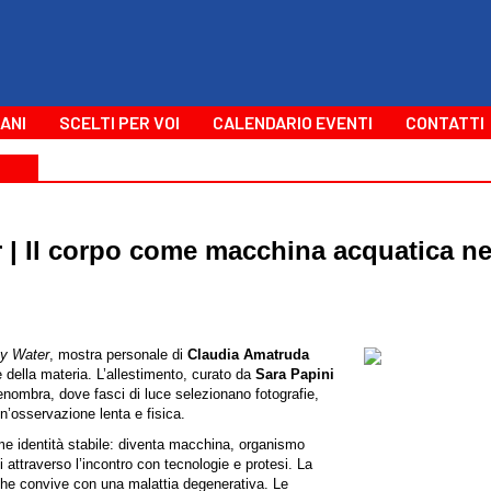
ANI
SCELTI PER VOI
CALENDARIO EVENTI
CONTATTI
| Il corpo come macchina acquatica nel
y Water
, mostra personale di
Claudia Amatruda
 della materia. L’allestimento, curato da
Sara Papini
penombra, dove fasci di luce selezionano fotografie,
un’osservazione lenta e fisica.
ome identità stabile: diventa macchina, organismo
 attraverso l’incontro con tecnologie e protesi. La
 che convive con una malattia degenerativa. Le