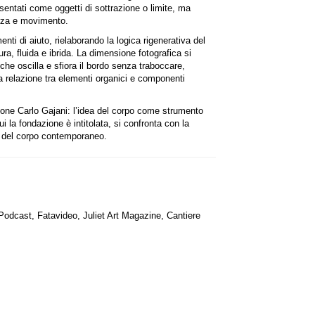
sentati come oggetti di sottrazione o limite, ma
enza e movimento.
menti di aiuto, rielaborando la logica rigenerativa del
ra, fluida e ibrida. La dimensione fotografica si
he oscilla e sfiora il bordo senza traboccare,
ta relazione tra elementi organici e componenti
.
ione Carlo Gajani: l’idea del corpo come strumento
cui la fondazione è intitolata, si confronta con la
ra del corpo contemporaneo.
Podcast, Fatavideo, Juliet Art Magazine, Cantiere