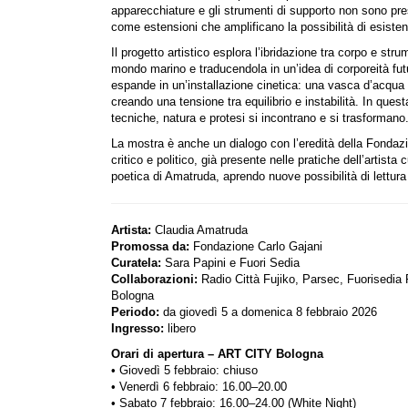
apparecchiature e gli strumenti di supporto non sono pre
come estensioni che amplificano la possibilità di esist
Il progetto artistico esplora l’ibridazione tra corpo e stru
mondo marino e traducendola in un’idea di corporeità futu
espande in un’installazione cinetica: una vasca d’acqua c
creando una tensione tra equilibrio e instabilità. In ques
tecniche, natura e protesi si incontrano e si trasformano
La mostra è anche un dialogo con l’eredità della Fondaz
critico e politico, già presente nelle pratiche dell’artista 
poetica di Amatruda, aprendo nuove possibilità di lettu
Artista:
Claudia Amatruda
Promossa da:
Fondazione Carlo Gajani
Curatela:
Sara Papini e Fuori Sedia
Collaborazioni:
Radio Città Fujiko, Parsec, Fuorisedia 
Bologna
Periodo:
da giovedì 5 a domenica 8 febbraio 2026
Ingresso:
libero
Orari di apertura – ART CITY Bologna
• Giovedì 5 febbraio: chiuso
• Venerdì 6 febbraio: 16.00–20.00
• Sabato 7 febbraio: 16.00–24.00 (White Night)