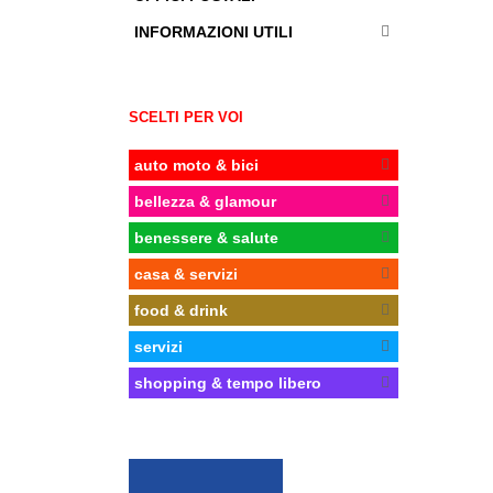
INFORMAZIONI UTILI
SCELTI PER VOI
auto moto & bici
bellezza & glamour
benessere & salute
casa & servizi
food & drink
servizi
shopping & tempo libero